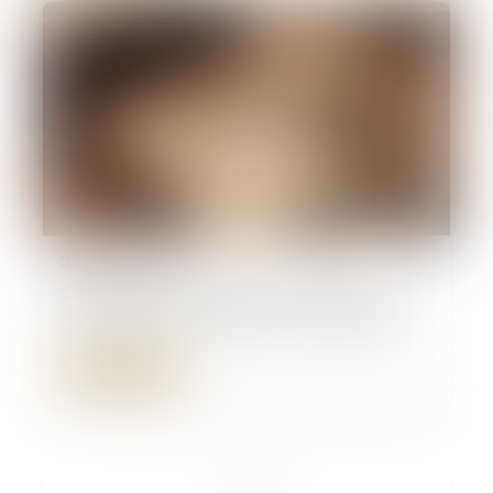
30/01/2025
Testament international : les limites du
recours à un interprète non assermenté
Lire la suite
...
<<
<
2
3
4
5
6
7
8
>
>>