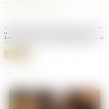
Droit de la famille, des personnes et de leur patrimoine
/
Patrimoine et succession
Source :
www.lemag-juridique.com
La destination du père de famille permet-elle d’établir une
servitude lorsque des biens sont attribués lors d’une
donation-partage ? La Cour de cassation, dans un arrêt du
27 février 2025, apporte une précision fondamentale...
Lire la suite