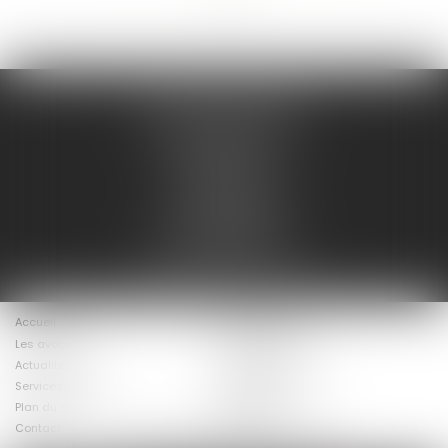
AD LEX /AVOCATS
135 Boulevard Carnot
47000 AGEN
47@ad-lex.fr
Tél :
05 53 48 08 08
7 Rue du Helder
64200 BIARRITZ
mc@delmouly-avocats.fr
Accueil
Présentation
Les avocats
Nos compétences
Actualités
Postulation
Services en ligne
Mentions légales
Honoraires
Plan du site
Contact
Articles
Septeo Digital & Services © 2024