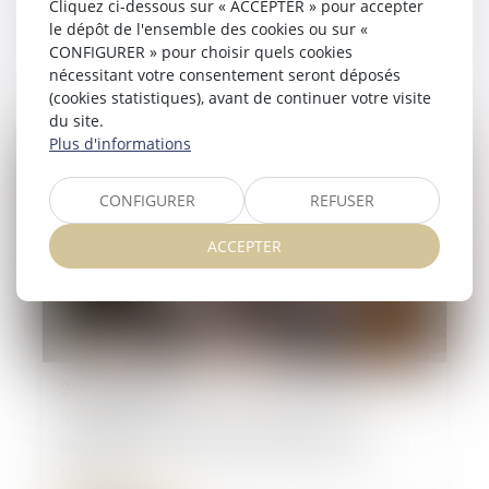
Cliquez ci-dessous sur « ACCEPTER » pour accepter
l’accord transactionnel peut-il être annulé
le dépôt de l'ensemble des cookies ou sur «
?
CONFIGURER » pour choisir quels cookies
nécessitant votre consentement seront déposés
Lire la suite
(cookies statistiques), avant de continuer votre visite
du site.
Plus d'informations
CONFIGURER
REFUSER
ACCEPTER
20/02/2025
Indivision et licitation : rappel de la
nécessité d’un partage impossible en
nature