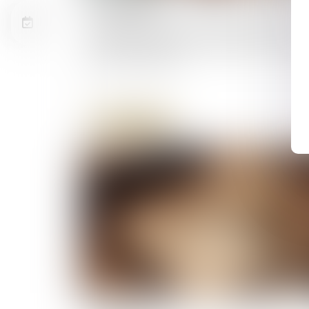
16/07/2026
Rapport d’une somme d’argent investie
dans la création d’une société : le rappo
est dû en valeur
Lire la suite