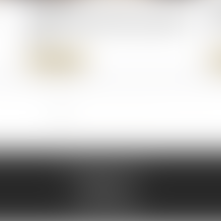
18/09/2025
11
Opposition entre héritiers sur les obsèques
Art
: le juge privilégie la volonté exprimée du
bie
défunt
Lire la suite
<<
<
1
2
3
4
5
6
7
>
>>
135 Boulevard Carnot
47000 AGEN
47@ad-lex.fr
Tél :
05 53 48 08 08