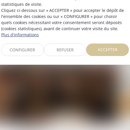
03/07/2026
26
statistiques de visite.
Cliquez ci-dessous sur « ACCEPTER » pour accepter le dépôt de
Frais bancaires lors d’une succession :
Ex
l'ensemble des cookies ou sur « CONFIGURER » pour choisir
rt
suppression des cas de gratuité
en
quels cookies nécessitant votre consentement seront déposés
te
(cookies statistiques), avant de continuer votre visite du site.
« 
Plus d'informations
co
ACCEPTER
CONFIGURER
REFUSER
Lire la suite