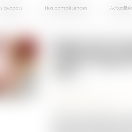
es avocats
Nos compétences
Actualité
Rapport d’une so
investie dans la cr
société : le rapport
valeur
Publié le :
16/07/2026
Droit de la famille, des personnes et d
succession
Source :
www.lemag-juridique.com
Une femme est décédée le 5 avril 20
succéder ses deux fils. Par testam
novembre 2014, elle indiquait avoir c