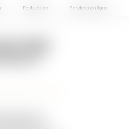
s
Postulation
Services en ligne
mme d’argent
éation d’une
 est dû en
e leur patrimoine
/
Patrimoine et
15, laissant pour lui
ent olographe du 13
onsenti à l’un d’eux, fin