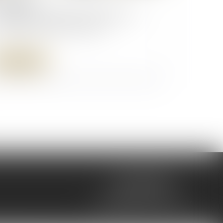
/09/2025
icle 922 du Code civil : la valeur des
ns doit être fixée au décès
Lire la suite
7 Rue du Helder
64200 BIARRITZ
mc@delmouly-avocats.fr