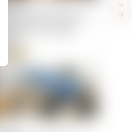
/06/2026
onération totale de droits de succession
tre frères et sœurs (CGI, art. 796-0
r) : attention de ne pas confondre
domicile commun » et « résidence
mmune »
Lire la suite