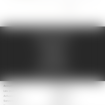
...
<<
<
17
18
19
20
21
22
23
>
>>
AD LEX /AVOCATS
135 Boulevard Carnot
47000 AGEN
47@ad-lex.fr
Tél :
05 53 48 08 08
7 Rue du Helder
64200 BIARRITZ
mc@delmouly-avocats.fr
Accueil
Présentation
Les avocats
Nos compétences
Actualités
Postulation
Services en ligne
Mentions légales