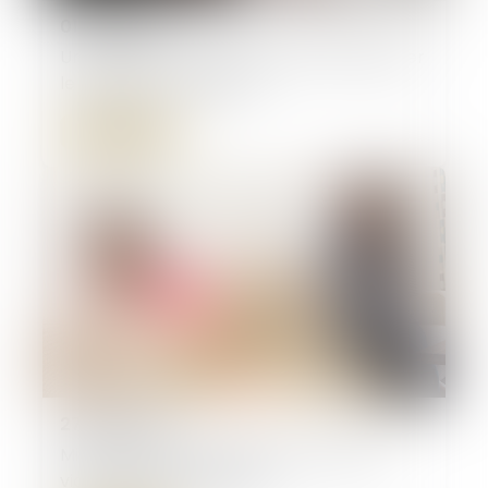
01/10/2024
Un partenaire de Pacs peut-il abandonner
le domicile « conjugal » ?
Lire la suite
27/09/2024
Mieux protéger les enfants victimes de
violences intrafamiliales