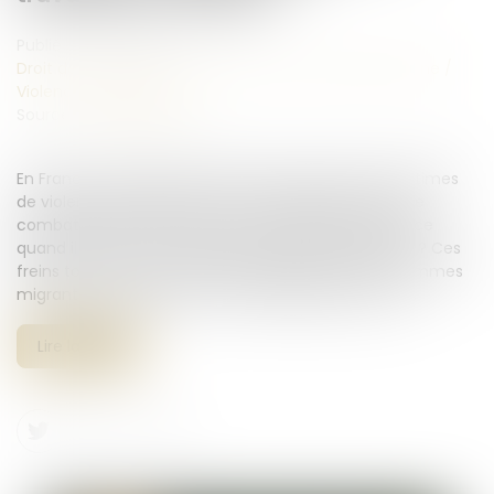
Publié le :
04/10/2024
Droit de la famille, des personnes et de leur patrimoine
/
Violences familiales
Source :
www.amnesty.fr
En France, accéder à la justice pour les femmes victimes
de violences sexuelles reste un véritable parcours de
combattantes. Mais comment espérer obtenir justice
quand il existe tant d’obstacles au dépôt de plainte ? Ces
freins touchent de manière disproportionnée les femmes
migrantes, transgenres et les travailleuses du sexe...
Lire la suite