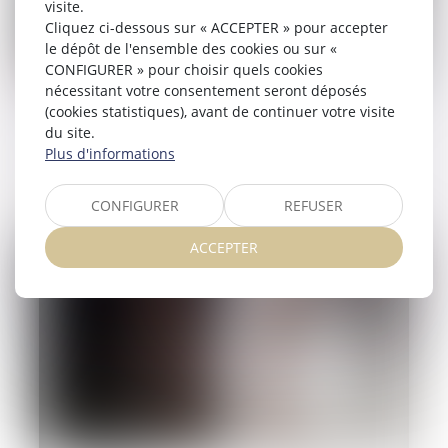
visite.
Cliquez ci-dessous sur « ACCEPTER » pour accepter
le dépôt de l'ensemble des cookies ou sur «
CONFIGURER » pour choisir quels cookies
nécessitant votre consentement seront déposés
03/10/2024
(cookies statistiques), avant de continuer votre visite
du site.
Réforme des droits de succession : ce que
Plus d'informations
propose la Cour des comptes
Lire la suite
CONFIGURER
REFUSER
ACCEPTER