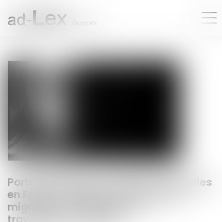
Porter plainte pour violences sexuelles
en France : l’épreuve des femmes
migrantes, transgenres et
travailleuses du sexe