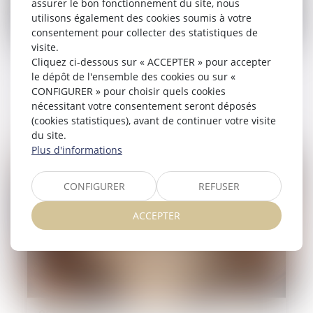
assurer le bon fonctionnement du site, nous
utilisons également des cookies soumis à votre
consentement pour collecter des statistiques de
visite.
26/06/2026
Cliquez ci-dessous sur « ACCEPTER » pour accepter
le dépôt de l'ensemble des cookies ou sur «
Inceste et violences sexuelles faites aux
CONFIGURER » pour choisir quels cookies
enfants propositions Ciivise
nécessitant votre consentement seront déposés
(cookies statistiques), avant de continuer votre visite
Lire la suite
du site.
Plus d'informations
CONFIGURER
REFUSER
ACCEPTER