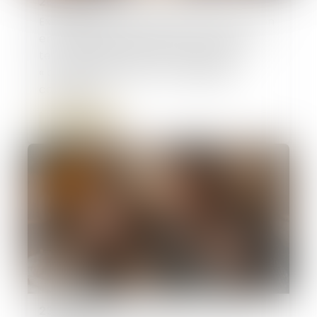
26/06/2026
Exonération totale de droits de succession
entre frères et sœurs (CGI, art. 796-0
ter) : attention de ne pas confondre
« domicile commun » et « résidence
commune »
Lire la suite
23/06/2026