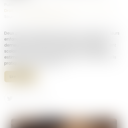
Publié le :
23/06/2026
Droit de la famille, des personnes et de leur patrimoine
Source :
www.lemag-juridique.com
Deux parents pratiquent l’instruction en famille pour leurs
enfants. Le 10 mars 2023, ils reçoivent une mise en
demeure d’inscrire leurs enfants dans un établissement
scolaire. Ils refusent de procéder à cette inscription,
estimant pouvoir continuer l’instruction en famille, qu’ils
pratiquaient déjà auparavant...
Lire la suite