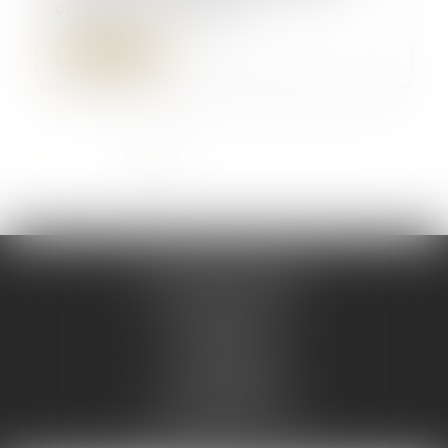
célébration du mariage
Lire la suite
...
<<
<
1
2
3
4
5
6
7
>
>>
AD LEX /AVOCATS
135 Boulevard Carnot
47000 AGEN
47@ad-lex.fr
Tél :
05 53 48 08 08
7 Rue du Helder
64200 BIARRITZ
mc@delmouly-avocats.fr