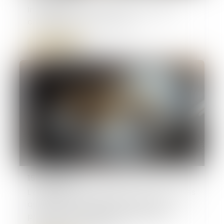
Instruction en famille sans autorisation :
condamnation des parents
Lire la suite
15/06/2026
L’annulation du mariage pour erreur sur les
qualités essentielles de son épouse se
prescrit en cinq ans à compter de la