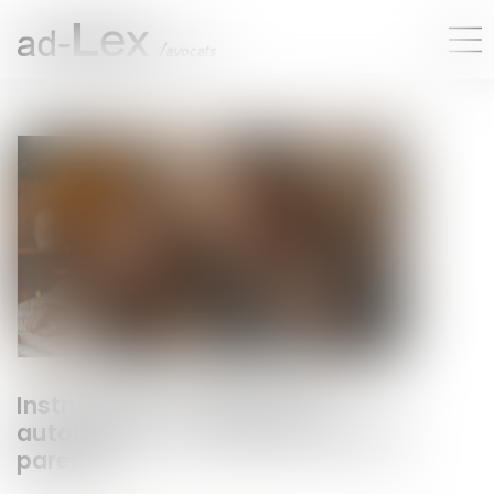
Instruction en famille sans
autorisation : condamnation des
parents