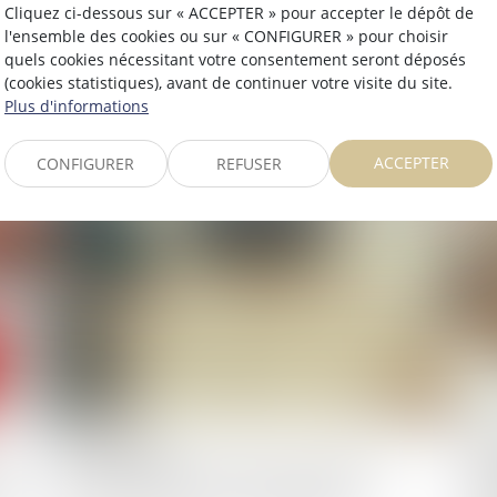
03/07/2025
30
Cliquez ci-dessous sur « ACCEPTER » pour accepter le dépôt de
l'ensemble des cookies ou sur « CONFIGURER » pour choisir
îne
Succession entre frères et soeurs vivant
Di
quels cookies nécessitant votre consentement seront déposés
ensemble : pas d'exonération pour le
de
(cookies statistiques), avant de continuer votre visite du site.
collatéral pacsé
so
Plus d'informations
Lire la suite
ACCEPTER
CONFIGURER
REFUSER
19/06/2025
19
int
Art et héritage : les œuvres du défunt
Pr