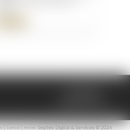
ligation de conseil renforcée pour
avocat
Lire la suite
7 Rue du Helder
64200 BIARRITZ
mc@delmouly-avocats.fr
Septeo Digital & Services © 2024
es
Contact
Articles