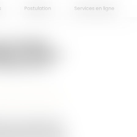
s
Postulation
Services en ligne
se exploitée
iété : comment
sociaux d’un
e leur patrimoine
/
Divorce et
r, la Cour de cassation a été
liales, dans le cadre d’une
ser l’application d’une règle