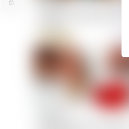
07/07/2025
La fraude à la communauté de vie entra
l’annulation de la déclaration de
nationalité
Lire la suite
24/06/2025
Récompense due à la communauté : po