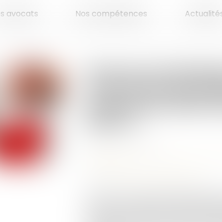
es avocats
Nos compétences
Actualité
Divorce et entrepri
sous forme de soc
évaluer les droits 
époux ?
Publié le :
30/06/2025
Droit de la famille, des personnes et d
séparation
Source :
www.lemag-juridique.com
Dans un avis rendu le 21 juin dernie
saisie par un juge aux affaires fami
procédure de divorce, afin de préci