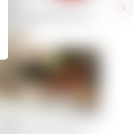
/06/2025
vorce et entreprise exploitée sous forme
 société : comment évaluer les droits
ciaux d’un époux ?
Lire la suite
/06/2025
escription en matière successorale : une