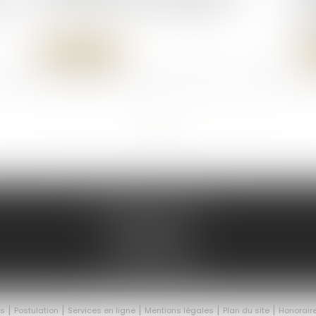
on
peuvent-elles être revendiquées ?
ob
l’
Lire la suite
...
...
<<
<
5
6
7
8
9
10
11
>
>>
135 Boulevard Carnot
47000 AGEN
47@ad-lex.fr
Tél :
05 53 48 08 08
és
Postulation
Services en ligne
Mentions légales
Plan du site
Honorair