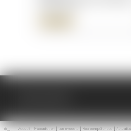
de départ des intérêts en cas d’aliénati
d’un bien propre
Lire la suite
AD LEX /AVOCATS
Accueil
Présentation
Les avocats
Nos compétences
Actualit