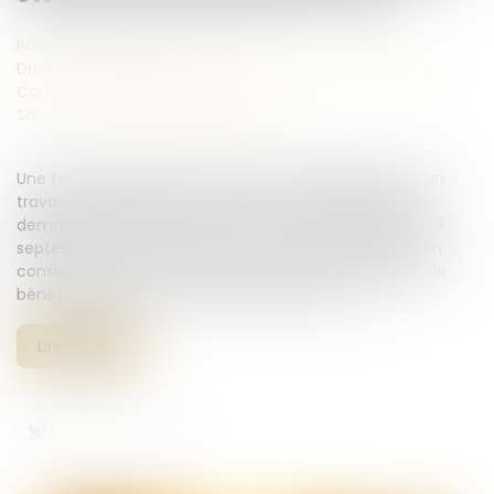
Publié le :
26/05/2026
Droit de la famille, des personnes et de leur patrimoine
/
Couples et régime matrimoniaux
Source :
www.lemag-juridique.com
Une femme liée par un pacte civil de solidarité avec un
travailleur indépendant décédé le 8 septembre 2018 a
demandé à la CPAM le versement du capital décès le 3
septembre 2020. La caisse a refusé cette demande en
considérant qu’elle n’avait pas revendiqué sa qualité de
bénéficiaire prioritaire dans le délai d’un mois...
Lire la suite