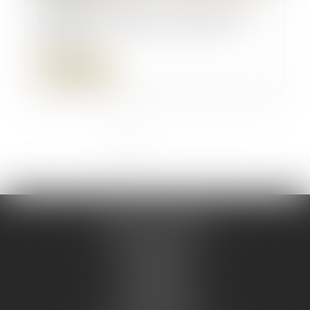
Violences conjugales : une aide financière
d’urgence pour quitter le domicile en
sécurité
Lire la suite
...
<<
<
1
2
3
4
5
6
7
>
>>
AD LEX /AVOCATS
135 Boulevard Carnot
47000 AGEN
47@ad-lex.fr
Tél :
05 53 48 08 08
7 Rue du Helder