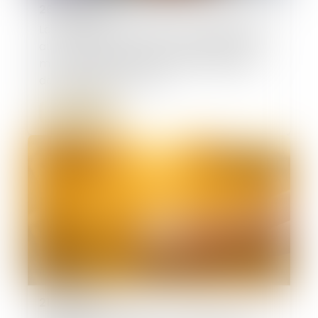
26/05/2026
La CPAM ne peut refuser le capital décès
au partenaire de PACS à charge au seul
motif qu’aucune demande n’a été faite
dans le délai d’un mois
Lire la suite
21/05/2026