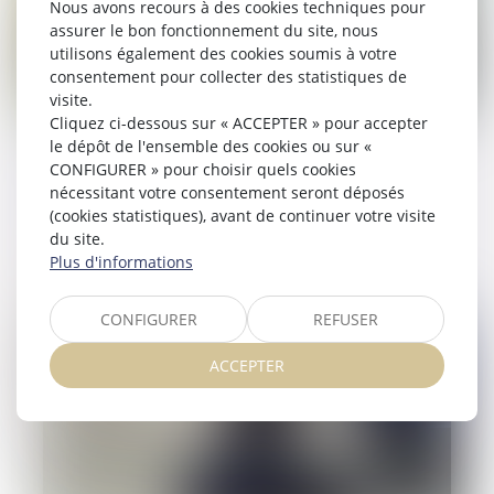
Nous avons recours à des cookies techniques pour
assurer le bon fonctionnement du site, nous
utilisons également des cookies soumis à votre
consentement pour collecter des statistiques de
visite.
Cliquez ci-dessous sur « ACCEPTER » pour accepter
03/06/2026
le dépôt de l'ensemble des cookies ou sur «
CONFIGURER » pour choisir quels cookies
Recherche de paternité internationale :
nécessitant votre consentement seront déposés
cassation de l’arrêt appliquant la loi de
(cookies statistiques), avant de continuer votre visite
Floride
du site.
Plus d'informations
Lire la suite
CONFIGURER
REFUSER
ACCEPTER