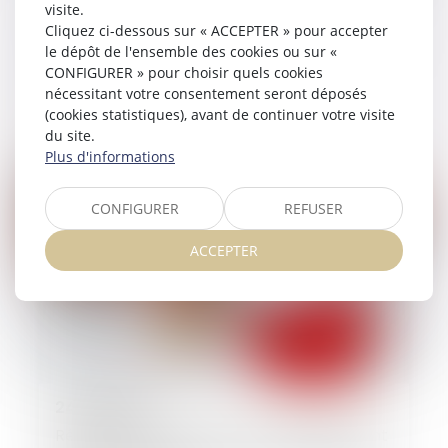
visite.
30/06/2025
Cliquez ci-dessous sur « ACCEPTER » pour accepter
Divorce et entreprise exploitée sous forme
le dépôt de l'ensemble des cookies ou sur «
de société : comment évaluer les droits
CONFIGURER » pour choisir quels cookies
sociaux d’un époux ?
nécessitant votre consentement seront déposés
(cookies statistiques), avant de continuer votre visite
du site.
Lire la suite
Plus d'informations
CONFIGURER
REFUSER
ACCEPTER
24/06/2025
Récompense due à la communauté : point