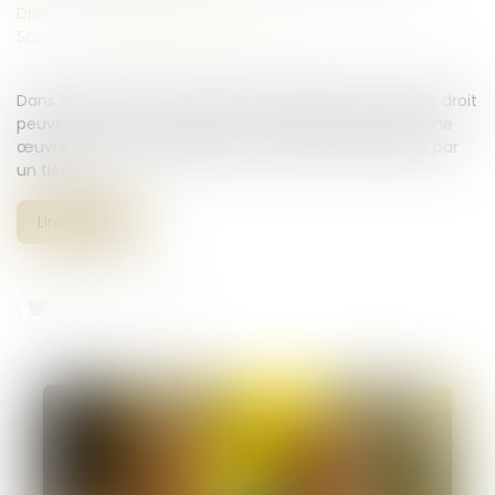
Droit de la famille, des personnes et de leur patrimoine
Source :
www.lemag-juridique.com
Dans le cadre d’une succession, les héritiers ou ayants droit
peuvent exercer une action en revendication lorsqu’une
œuvre ou un bien appartenant au défunt est détenu par
un tiers...
Lire la suite