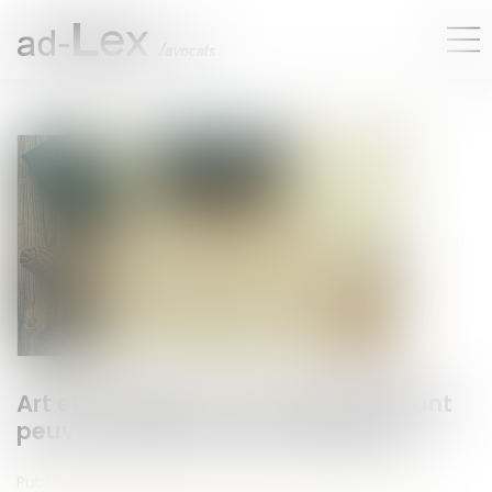
Art et héritage : les œuvres du défunt
peuvent-elles être revendiquées ?
Publié le :
19/06/2025