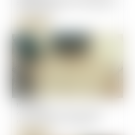
de départ des intérêts en cas d’aliénation
d’un bien propre
Lire la suite
19/06/2025
Art et héritage : les œuvres du défunt
peuvent-elles être revendiquées ?
Lire la suite