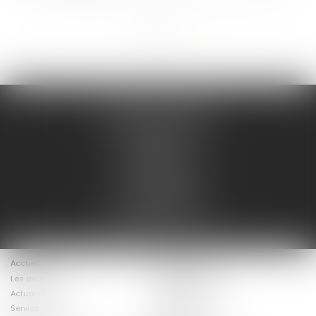
...
...
<<
<
5
6
7
8
9
10
11
>
>>
AD LEX /AVOCATS
135 Boulevard Carnot
47000 AGEN
47@ad-lex.fr
Tél :
05 53 48 08 08
7 Rue du Helder
64200 BIARRITZ
mc@delmouly-avocats.fr
Accueil
Présentation
Les avocats
Nos compétences
Actualités
Postulation
Services en ligne
Mentions légales