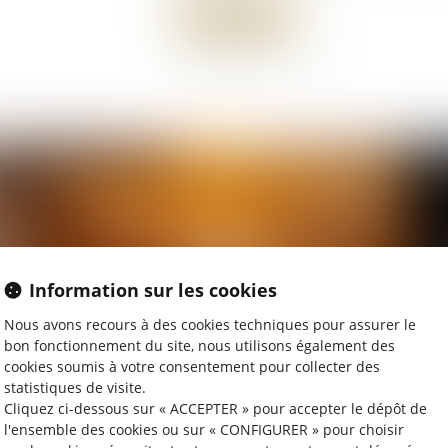
Lire la suite
Information sur les cookies
Nous avons recours à des cookies techniques pour assurer le
bon fonctionnement du site, nous utilisons également des
cookies soumis à votre consentement pour collecter des
19/05/2026
14
statistiques de visite.
Accouchement sous X : comment concilier
La
Cliquez ci-dessous sur « ACCEPTER » pour accepter le dépôt de
l'ensemble des cookies ou sur « CONFIGURER » pour choisir
droit au secret et accès aux origines ?
Ve