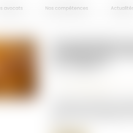
es avocats
Nos compétences
Actualité
Accouchement sou
concilier droit au 
aux origines ?
Publié le :
19/05/2026
Droit de la famille, des personnes et d
Source :
www.vie-publique.fr
À l'heure où la recherche des origi
par les réseaux sociaux et par la p
répandue des tests génétiques, le C
et ...