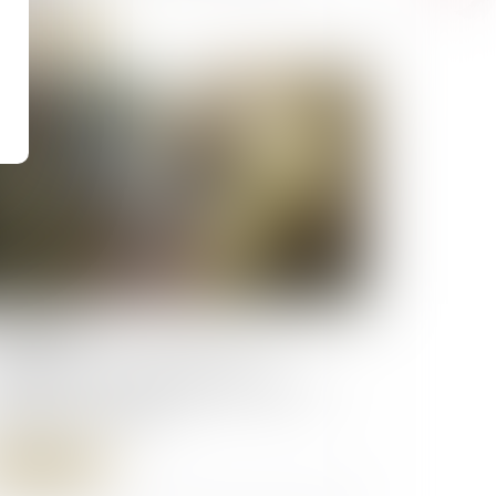
Lire la suite
/09/2025
escription d’une créance entre
ncubins : le concubinage n’est pas un
pêchement d’agir
Lire la suite