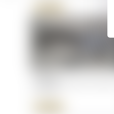
Lire la suite
12/05/2026
Action civile des ayants droit et réparat
du préjudice
Lire la suite